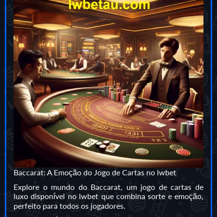
Baccarat: A Emoção do Jogo de Cartas no lwbet
Explore o mundo do Baccarat, um jogo de cartas de
luxo disponível no lwbet que combina sorte e emoção,
perfeito para todos os jogadores.