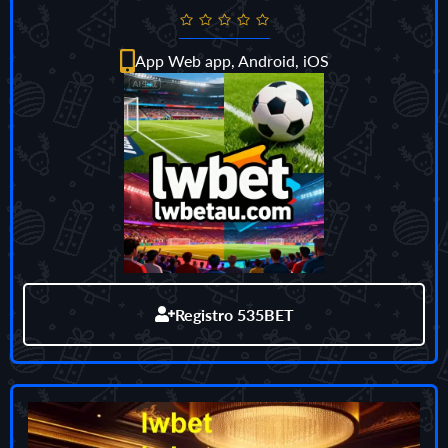
App Web app, Android, iOS
Registro 535BET